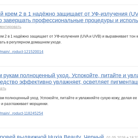
 крем 2 в 1 надёжно защищает от УФ-излучения (UV
о завершать профессиональные процедуры и исполь
ментировать
main/...roduct-121520014
рукам полноценный уход. Успокойте, питайте и увла
редство эффективно увлажняет, осветляет пигмента
ать
main/...roduct-118245254
ровей выдвижной Huxia Beauty, Черный
01.05.2026 в 18:3