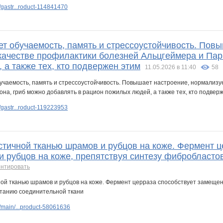
gastr...roduct-114841470
т обучаемость, память и стрессоустойчивость. Повы
качестве профилактики болезней Альцгеймера и Пар
а также тех, кто подвержен этим
11.05.2026 в 11:40
58
gastr...roduct-119223953
тичной тканью шрамов и рубцов на коже. Фермент ц
и рубцов на коже, препятствуя синтезу фибробласто
нтировать
main/...product-58061636