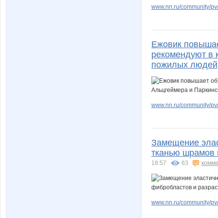
www.nn.ru/community/pv/
Ежовик повышае
рекомендуют в 
пожилых людей, 
www.nn.ru/community/pv/
Замещение элас
тканью шрамов 
18:57
63
комме
www.nn.ru/community/pv/