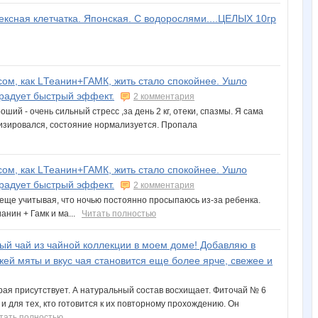
сная клетчатка. Японская. С водорослями....ЦЕЛЫХ 10гр
сом, как LТеанин+ГАМК, жить стало спокойнее. Ушло
 радует быстрый эффект.
2 комментария
ший - очень сильный стресс ,за день 2 кг, отеки, спазмы. Я сама
илизировался, состояние нормализуется. Пропала
сом, как LТеанин+ГАМК, жить стало спокойнее. Ушло
 радует быстрый эффект.
2 комментария
 еще учитывая, что ночью постоянно просыпаюсь из-за ребенка.
ианин + Гамк и ма...
Читать полностью
й чай из чайной коллекции в моем доме! Добавляю в
ежей мяты и вкус чая становится еще более ярче, свежее и
ая присутствует. А натуральный состав восхищает. Фиточай № 6
и для тех, кто готовится к их повторному прохождению. Он
тать полностью