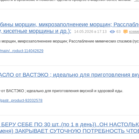
бины морщин, микрозаполненеие морщин; Расслабле
, кисетные морщины и др.);
14.05.2026 в 17:13
63
комм
main/...roduct-114042629
О от ВАСТЭКО ; идеально для приготовления вку
gastr...product-92032578
ЕРУ СЕБЕ ПО 30 шт..(по 1 в день))..ОН НАСТО
 меня) ЗАКРЫВАЕТ СУТОЧНУЮ ПОТРЕБНОСТЬ ЧТО