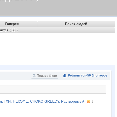
Галерея
Поиск людей
вится
( 33 )
Рейтинг топ-50 блоггеров
к ГХИ. НЕКОФЕ. CHOKO GREEDY. Растворимый
1