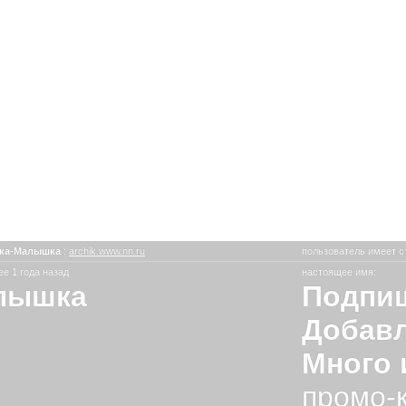
ка-Малышка
:
archik.www.nn.ru
пользователь имеет с
е 1 года назад
настоящее имя:
лышка
Подпиш
Добавл
Много 
промо-к