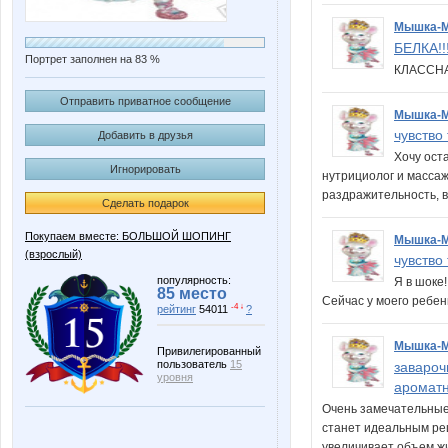
Мышка-
БЕЛКА!!
Портрет заполнен на 83 %
КЛАССНА
Отправить приватное сообщение
Мышка-
чувство
Добавить в друзья
Хочу оста
Игнорировать
нутрициолог и массаж
раздражительность, 
Сделать подарок
Покупаем вместе: БОЛЬШОЙ ШОПИНГ
Мышка-
(взрослый)
чувство
популярность:
Я в шоке
85 место
Сейчас у моего ребенк
-4 ↓
рейтинг
54011
?
Мышка-
Привилегированный
пользователь
15
завароч
уровня
аромат
Очень замечательные 
станет идеальным реш
увеличивает объем ж