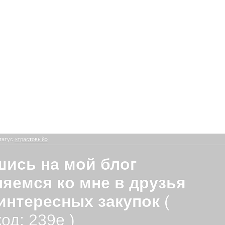
татус
«трастовый»
ись на мой блог
яемся ко мне в друзья
интересных закупок
(
од: 239e )