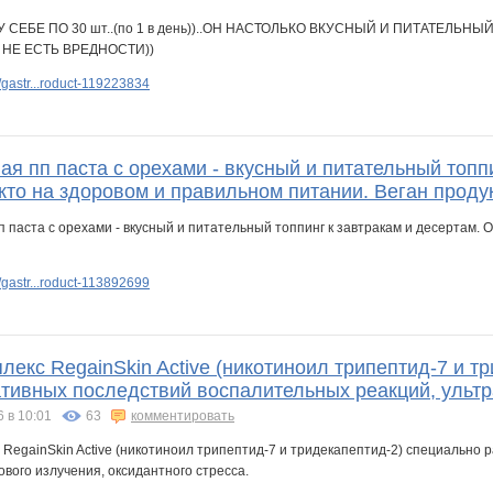
gastr...roduct-119223834
я пп паста c орехами - вкусный и питательный топп
кто на здоровом и правильном питании. Веган продук
gastr...roduct-113892699
екс RegainSkin Active (никотиноил трипептид-7 и т
ативных последствий воспалительных реакций, ультр
6 в 10:01
63
комментировать