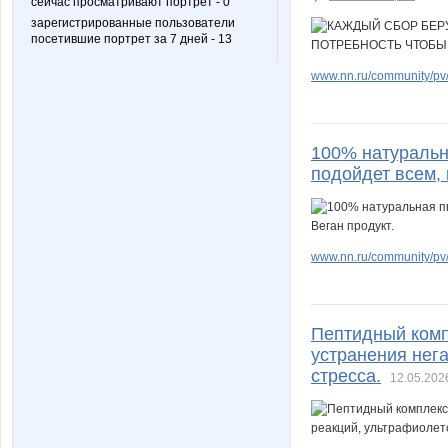
сейчас просматривают портрет - 0
зарегистрированные пользователи
посетившие портрет за 7 дней - 13
www.nn.ru/community/pv/
100% натуральна
подойдет всем, 
www.nn.ru/community/pv/
Пептидный компл
устранения нег
стресса.
12.05.202