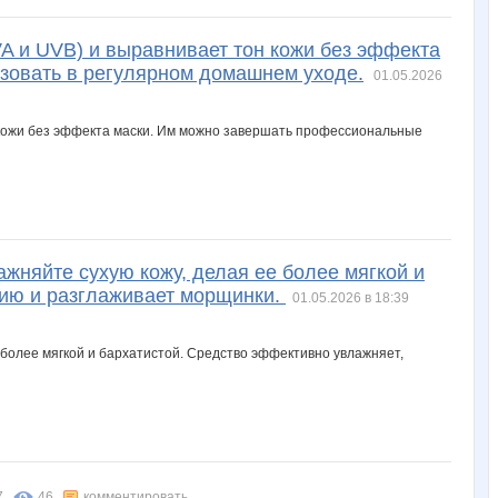
A и UVB) и выравнивает тон кожи без эффекта
зовать в регулярном домашнем уходе.
01.05.2026
жняйте сухую кожу, делая ее более мягкой и
цию и разглаживает морщинки.
01.05.2026 в 18:39
7
46
комментировать