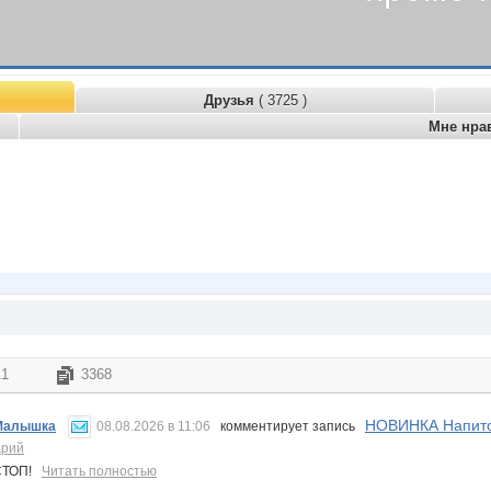
Друзья
( 3725 )
Мне нра
11
3368
НОВИНКА Напито
Малышка
08.08.2026 в 11:06
комментирует запись
арий
СТОП!
Читать полностью