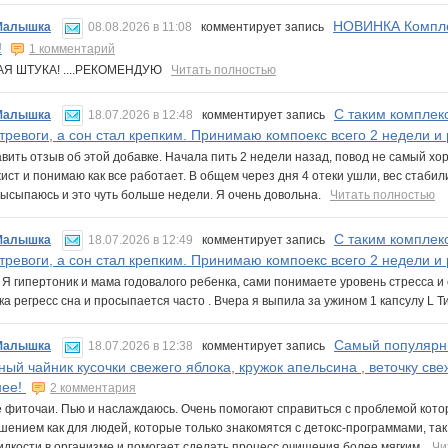
НОВИНКА Комплек
Малышка
08.08.2026 в 11:08
комментирует запись
!
1 комментарий
Я ШТУКА! ....РЕКОМЕНДУЮ
Читать полностью
С таким комплек
Малышка
18.07.2026 в 12:48
комментирует запись
 тревоги, а сон стал крепким. Принимаю компоекс всего 2 недели и
вить отзыв об этой добавке. Начала пить 2 недели назад, повод не самый хоро
ист и понимаю как все работает. В общем через дня 4 отеки ушли, вес стаб
высыпаюсь и это чуть больше недели. Я очень довольна.
Читать полностью
С таким комплек
Малышка
18.07.2026 в 12:49
комментирует запись
 тревоги, а сон стал крепким. Принимаю компоекс всего 2 недели и
! Я гипертоник и мама годовалого ребенка, сами понимаете уровень стресса и
а регресс сна и просыпается часто . Вчера я выпила за ужином 1 капсулу L Т
Самый популярны
Малышка
18.07.2026 в 12:38
комментирует запись
ный чайник кусочки свежего яблока, кружок апельсина , веточку св
нее!
2 комментария
фиточаи. Пью и наслаждаюсь. Очень помогают справиться с проблемой котор
ением как для людей, которые только знакомятся с детокс-программами, так 
идкости в организме и помогает сделать процесс очищения более мягким.
Чи