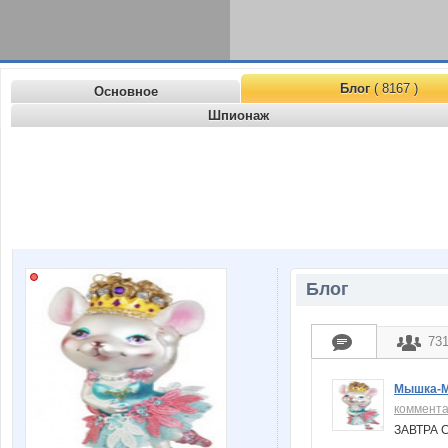
Блог
( 8167 )
Основное
Шпионаж
Блог
73
Мышка-
коммент
ЗАВТРА 