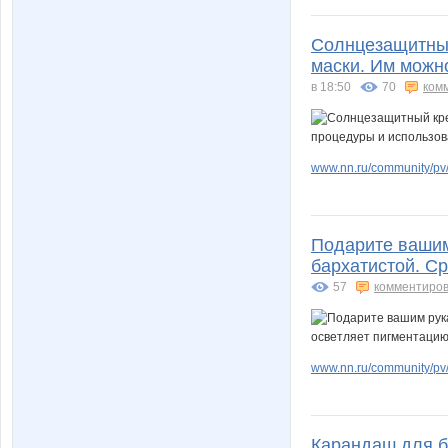
Солнцезащитный
маски. Им можн
в 18:50
70
ком
www.nn.ru/community/pv/
Подарите вашим 
бархатистой. С
57
комментиров
www.nn.ru/community/pv/
Карандаш для б