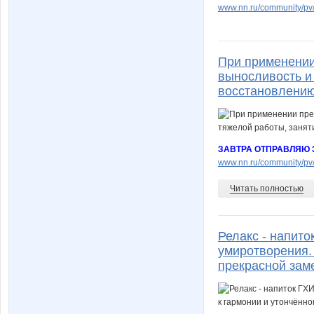
www.nn.ru/community/pv/
При применении
выносливость и
восстановлению
ЗАВТРА ОТПРАВЛЯЮ 
www.nn.ru/community/pv/
Читать полностью
Релакс - напит
умиротворения. 
прекрасной зам