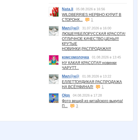
Nata.li
05.08.2026 в 16:56
WILDBERRIES НЕРВНО КУРИТ В
СТОРОНК...
1
Мил@н@
31.07.2026 в 16:00
ЛЮШЕ!!!!БЕЛОРУССКАЯ КРАСОТА!
ОТЛИЧНОЕ КАЧЕСТВО,ЦЕНЫ!!!
КРУТЫЕ
НОВИНКИ,РАСПРОДАЖА!!!
комсомолочка
01.08.2026 в 13:45
НУ КАКАЯ КРАСОТА!!! новинки
ЧАРУТТ...
Мил@н@
01.08.2026 в 13:22
ЕЛЛЕТТО!!!ДИКАЯ РАСПРОДАЖА
НА ВСЁ!!!ФИНАЛ!
1
Olgs
04.08.2026 в 17:28
Фото вещей из китайского выкупа!
П...
3