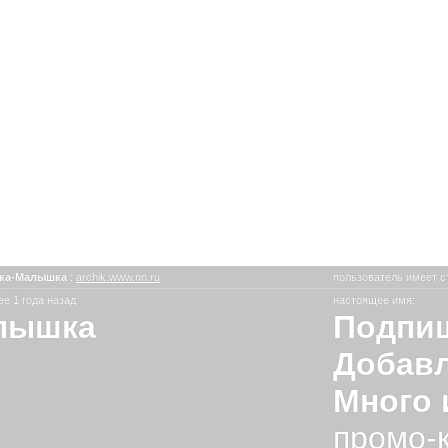
ка-Малышка
:
archik.www.nn.ru
пользователь имеет с
е 1 года назад
настоящее имя:
лышка
Подпиш
Добавл
Много 
промо-к