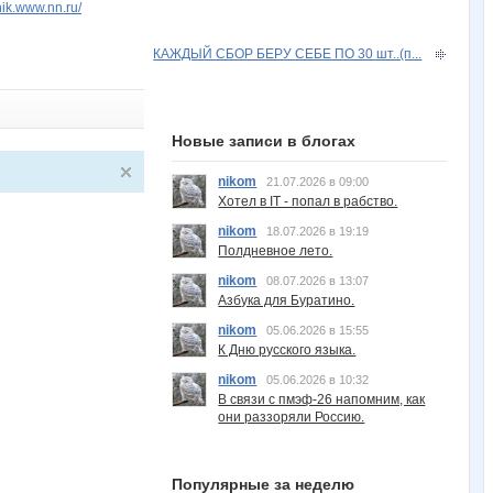
chik.www.nn.ru/
КАЖДЫЙ СБОР БЕРУ СЕБЕ ПО 30 шт..(п...
Новые записи в блогах
nikom
21.07.2026 в 09:00
Хотел в IT - попал в рабство.
nikom
18.07.2026 в 19:19
Полдневное лето.
nikom
08.07.2026 в 13:07
Азбука для Буратино.
nikom
05.06.2026 в 15:55
К Дню русского языка.
nikom
05.06.2026 в 10:32
В связи с пмэф-26 напомним, как
они раззоряли Россию.
Популярные за неделю