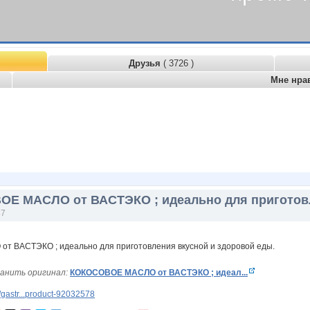
Друзья
( 3726 )
Мне нра
Е МАСЛО от ВАСТЭКО ; идеально для приготовл
47
анить оригинал:
КОКОСОВОЕ МАСЛО от ВАСТЭКО ; идеал...
gastr...product-92032578