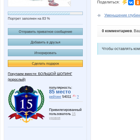
Поделиться:
Уменьшение глубины
Портрет заполнен на 83 %
0 комментариев
. Ва
Отправить приватное сообщение
Добавить в друзья
Чтобы оставлять ко
Игнорировать
Сделать подарок
Покупаем вместе: БОЛЬШОЙ ШОПИНГ
(взрослый)
популярность:
85 место
-4 ↓
рейтинг
54011
?
Привилегированный
пользователь
15
уровня