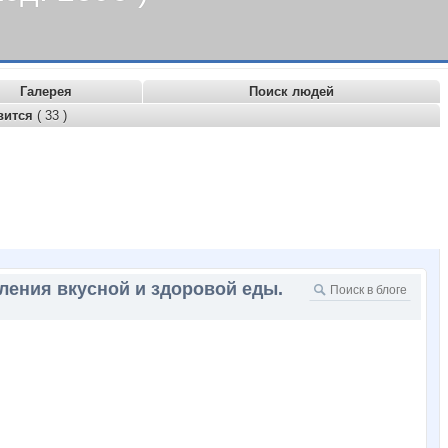
Галерея
Поиск людей
вится
( 33 )
ения вкусной и здоровой еды.