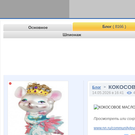
Блог
( 8166 )
Основное
Шпионаж
КОКОСОВО
>
Блог
14.05.2026 в 16:41
Просмотреть или сохр
www.nn.ru/community/pv/