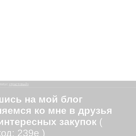
татус
«трастовый»
ись на мой блог
яемся ко мне в друзья
интересных закупок
(
од: 239e )