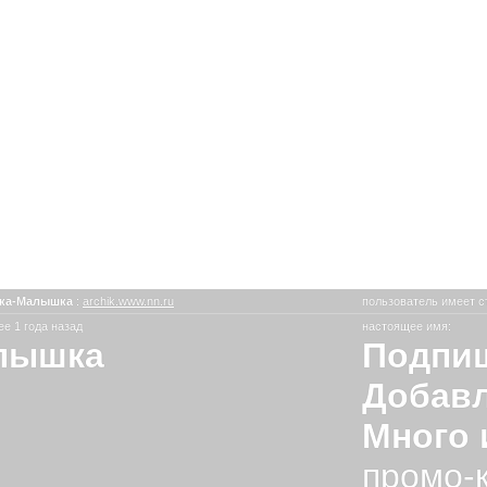
ка-Малышка
:
archik.www.nn.ru
пользователь имеет с
е 1 года назад
настоящее имя:
лышка
Подпиш
Добавл
Много 
промо-к