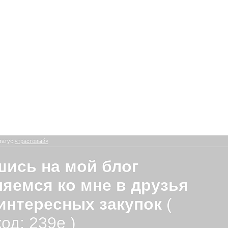
татус
«трастовый»
ись на мой блог
яемся ко мне в друзья
интересных закупок
(
од: 239e )