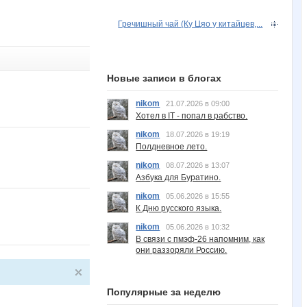
Гречишный чай (Ку Цяо у китайцев,...
Новые записи в блогах
nikom
21.07.2026 в 09:00
Хотел в IT - попал в рабство.
nikom
18.07.2026 в 19:19
Полдневное лето.
nikom
08.07.2026 в 13:07
Азбука для Буратино.
nikom
05.06.2026 в 15:55
К Дню русского языка.
nikom
05.06.2026 в 10:32
В связи с пмэф-26 напомним, как
они раззоряли Россию.
Популярные за неделю