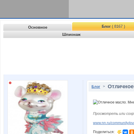
Блог
( 8167 )
Основное
Шпионаж
Отличное 
>
Блог
Просмотреть или сохр
www.nn.ru/community/pv/
Поделиться: