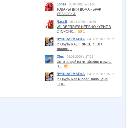
Lonza
05.08.2026 в 01:58
ТОВАРЫ ДЛЯ ДОМА - БРАК
УПАКОВКИ.
Nata.li
05.08.2026 в 16:56
WILDBERRIES НЕРВНО КУРИТ В
СТОРОНК...
1
ЛУЧШАЯ МАРКА
04.08.2026 в 12:32
[b]Обувь RALF RINGER . Вся
коллекц...
Olgs
04.08.2026 в 17:28
Фото вещей из китайского выкупа!
П...
3
ЛУЧШАЯ МАРКА
04.08.2026 в 16:02
[b]Обувь Ralf Ringer Наша цена
ниж...