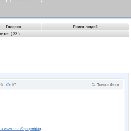
Галерея
Поиск людей
вится
( 33 )
26
97
chik.www.nn.ru/?page=blog