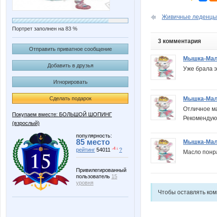
Живичные леденцы 
Портрет заполнен на 83 %
3 комментария
Отправить приватное сообщение
Мышка-Ма
Добавить в друзья
Уже брала э
Игнорировать
Мышка-Ма
Сделать подарок
Отличное ма
Покупаем вместе: БОЛЬШОЙ ШОПИНГ
Рекомендую
(взрослый)
популярность:
85 место
Мышка-Ма
-4 ↓
рейтинг
54011
?
Масло понра
Привилегированный
пользователь
15
уровня
Чтобы оставлять ко