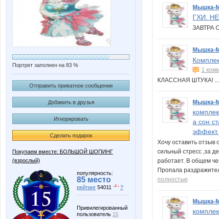
Мышка-
ГХИ. Н
ЗАВТРА 
Мышка-
Комплек
Портрет заполнен на 83 %
1 ком
КЛАССНАЯ ШТУКА! 
Отправить приватное сообщение
Мышка-
Добавить в друзья
комплек
Игнорировать
а сон с
эффект.
Сделать подарок
Хочу оставить отзыв 
сильный стресс ,за де
Покупаем вместе: БОЛЬШОЙ ШОПИНГ
(взрослый)
работает. В общем че
Пропала раздражител
популярность:
85 место
полностью
-4 ↓
рейтинг
54011
?
Мышка-
Привилегированный
комплек
пользователь
15