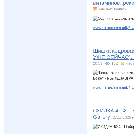
витаминов..рек
комментировать
www.nn.ru/community/pv/
Шишка кедровая
УЖЕ СЕЙЧАС)...
20:53
102
4 ко
www.nn.ru/community/pv/
СКИДКА 40%....
Gallery
27.11.2025 в