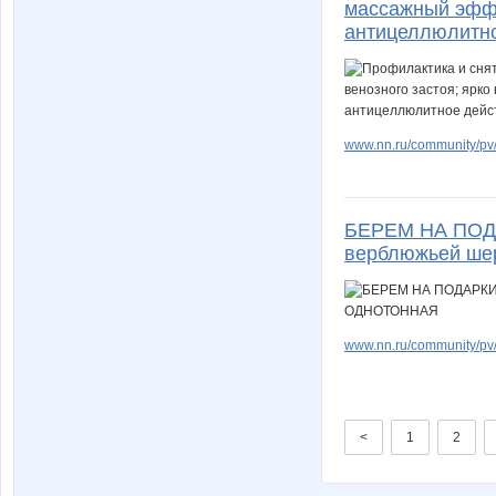
массажный эффе
антицеллюлитно
www.nn.ru/community/pv/
БЕРЕМ НА ПОДАР
верблюжьей ш
www.nn.ru/community/pv/
<
1
2