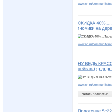
www.nn.ru/community/pv
СКИДКА 40%.....
гномики на дер
www.nn.ru/community/pv
НУ ВЕДЬ КРАСОТ
пейзаж (кр.дере
www.nn.ru/community/pv
Читать полностью
Полотенце 5с22