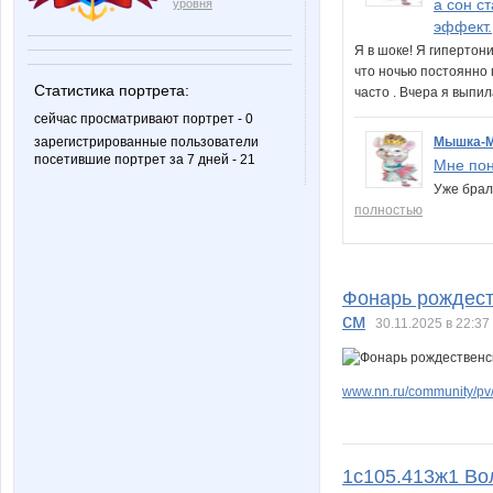
а сон с
уровня
эффект.
Я в шоке! Я гипертон
что ночью постоянно 
Статистика портрета:
часто . Вчера я выпил
сейчас просматривают портрет - 0
зарегистрированные пользователи
Мышка-
посетившие портрет за 7 дней - 21
Мне пон
Уже брал
полностью
Фонарь рождест
см
30.11.2025 в 22:37
www.nn.ru/community/pv
1с105.413ж1 Во