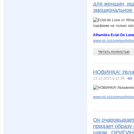
для женщин, ищ
эмоциональное 
Alhambra Eclat De Lun
www.nn.ru/community/pv/
Читать полностью
НОВИНКА! Увла
23.12.2025 в 12:39
www.nn.ru/community/pv/
Он очаровывает
придает образу 
шарм...ОРИГИН