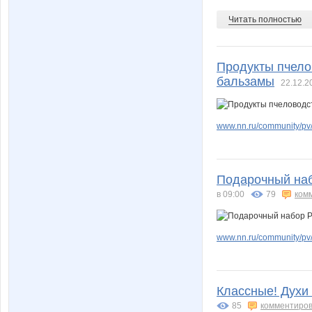
Читать полностью
Продукты пчелов
бальзамы
22.12.2
www.nn.ru/community/pv/
Подарочный наб
в 09:00
79
ком
www.nn.ru/community/pv/
Классные! Духи
85
комментиров