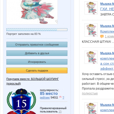
Мышка-
ГХИ. Н
ЗАВТРА 
Мышка-
Комплек
Портрет заполнен на 83 %
1 ком
КЛАССНАЯ ШТУКА! 
Отправить приватное сообщение
Мышка-
Добавить в друзья
комплек
Игнорировать
а сон с
эффект.
Сделать подарок
Хочу оставить отзыв 
сильный стресс ,за де
Покупаем вместе: БОЛЬШОЙ ШОПИНГ
(взрослый)
работает. В общем че
Пропала раздражител
популярность:
85 место
полностью
-4 ↓
рейтинг
54011
?
Мышка-
Привилегированный
комплек
пользователь
15