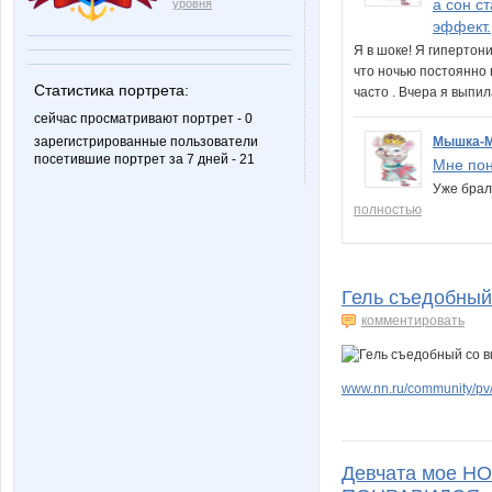
а сон с
уровня
эффект.
Я в шоке! Я гипертон
что ночью постоянно 
Статистика портрета:
часто . Вчера я выпил
сейчас просматривают портрет - 0
зарегистрированные пользователи
Мышка-
посетившие портрет за 7 дней - 21
Мне пон
Уже брал
полностью
Гель съедобный
комментировать
www.nn.ru/community/pv/
Девчата мое Н