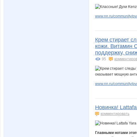
www.nn.ru/community/pv/
Крем стирает с
кожи. Витамин 
поддержку, сниж
95
комментиров
www.nn.ru/community/pv/
Новинка! Latta
комментировать
Главными нотами этог