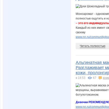
Моноаромат - однокомп
полностью ощутить и н
– это его индивидуаль
Каждый из них имеет св
своему
www.nn.ru/community/pv/
Читать полностью
Альгинатная ма
Разглаживает м
кожи, пролонги
в 18:53
67
ком
Девочки РЕКОМЕНДУЮ
www.nn.ru/community/pv/