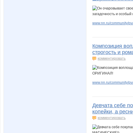
www.nn.ru/community/pv/
Композиция воп
строгость и ро
комментировать
www.nn.ru/community/pv/
Девчата себе п
копейки, а рес
комментировать