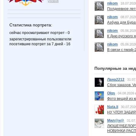
уровня
nikom
18.07.202
Полдневное лет
nikom
08.07.202
Азбука для Бура
Статистика портрета:
nikom
05.06.202
сейчас просматривают портрет - 0
К Дню русского 
зарегистрированные пользователи
посетившие портрет за 7 дней - 16
nikom
05.06.202
В связи с пмэф-
Популярные за не
Лана2212
31.07
Сбор заказов. Ve
Olgs
04.08.2026 
Фото вещей из ки
Nata.li
30.07.202
НУ ЧТО!!! ЗАБИ
Мил@н@
31.07
ЛЮШЕ!!!!БЕЛО
НОВИНКИ,РАСП