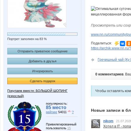
Просмотреть или сохр
www.nn.ru/community/pv/
Портрет заполнен на 83 %
Поделиться:
https://archik.www.nn.ru
Отправить приватное сообщение
Гречишный чай (Ку Ц
Добавить в друзья
Игнорировать
0 комментариев
. Ва
Сделать подарок
Покупаем вместе: БОЛЬШОЙ ШОПИНГ
Чтобы оставлять ко
(взрослый)
популярность:
85 место
Новые записи в бл
-4 ↓
рейтинг
54011
?
nikom
21.07.202
Привилегированный
Хотел в IT - поп
пользователь
15