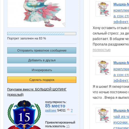
Мышка-
комплек
а сон с
эффект.
Хочу оставить отзыв 
сильный стресс ,за де
Портрет заполнен на 83 %
работает. В общем че
Пропала раздражител
полностью
Отправить приватное сообщение
Добавить в друзья
Мышка-
комплек
Игнорировать
а сон с
эффект.
Сделать подарок
Я в шоке! Я гипертон
Покупаем вместе: БОЛЬШОЙ ШОПИНГ
что ночью постоянно 
(взрослый)
часто . Вчера я выпил
популярность:
85 место
-4 ↓
Мышка-
рейтинг
54011
?
чай из 
кусочки
Привилегированный
пользователь
15
станови