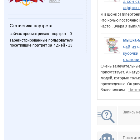
а сон с
уровня
эффект.
Я в шоке! Я гипертон
что ночью постоянно 
Статистика портрета:
часто . Вчера я выпил
сейчас просматривают портрет - 0
зарегистрированные пользователи
Мышка-
посетившие портрет за 7 дней - 13
чай из 
кусочки
станови
Очень замечательные
присутствует. А нату
людей, которые только
прохождению. Он уве
более мягким.
Читат
Запись н
Посетит