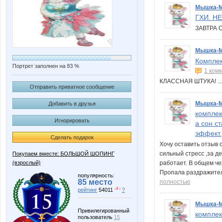
Мышка-
ГХИ. Н
ЗАВТРА 
Мышка-
Комплек
Портрет заполнен на 83 %
1 ком
КЛАССНАЯ ШТУКА! 
Отправить приватное сообщение
Мышка-
Добавить в друзья
комплек
Игнорировать
а сон с
эффект.
Сделать подарок
Хочу оставить отзыв 
сильный стресс ,за де
Покупаем вместе: БОЛЬШОЙ ШОПИНГ
(взрослый)
работает. В общем че
Пропала раздражител
популярность:
85 место
полностью
-4 ↓
рейтинг
54011
?
Мышка-
Привилегированный
комплек
пользователь
15