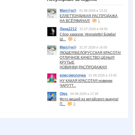
Мил@н@
01.08.2026 в 13:22
ЕЛЛЕТТО!!!ДИКАЯ РАСПРОДАЖА
НА ВСЁ!!!ФИНАЛ!
1
Лана2212
31.07.2026 в 09:55
Сбор заказов. Vesnaletto! Бомба!
Ш...
2
Мил@н@
31.07.2026 в 16:00
ЛЮШЕ!!!!БЕЛОРУССКАЯ КРАСОТА!
ОТЛИЧНОЕ КАЧЕСТВО,ЦЕНЫ!!!
КРУТЫЕ
НОВИНКИ,РАСПРОДАЖА!!!
комсомолочка
01.08.2026 в 13:45
НУ КАКАЯ КРАСОТА!!! новинки
ЧАРУТТ...
Olgs
04.08.2026 в 17:28
Фото вещей из китайского выкупа!
П...
3