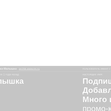
ка-Малышка
:
archik.www.nn.ru
пользователь имеет с
е 1 года назад
настоящее имя:
лышка
Подпиш
Добавл
Много 
промо-к