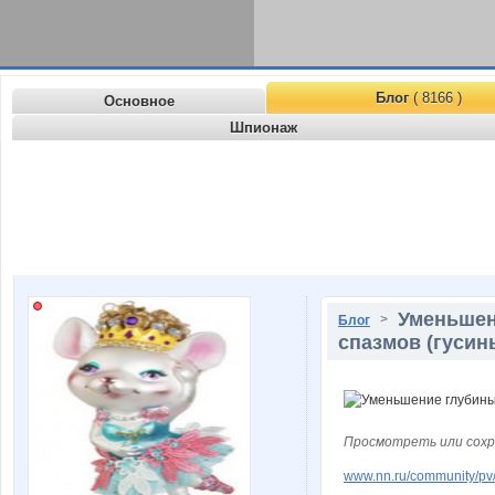
Блог
( 8166 )
Основное
Шпионаж
Уменьшен
>
Блог
спазмов (гусин
Просмотреть или сохр
www.nn.ru/community/pv/