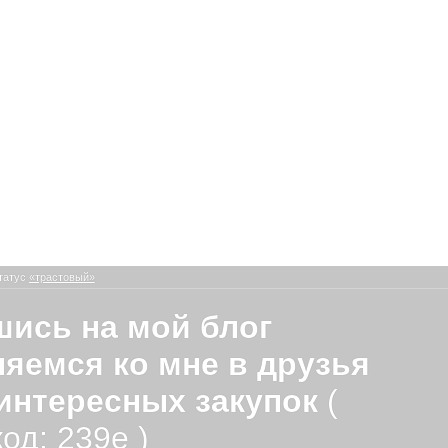
татус
«трастовый»
ись на мой блог
яемся ко мне в друзья
интересных закупок
(
од: 239e )