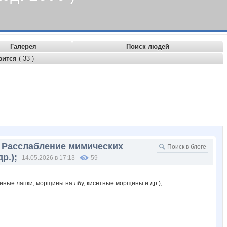
Галерея
Поиск людей
вится
( 33 )
 Расслабление мимических
р.);
14.05.2026 в 17:13
59