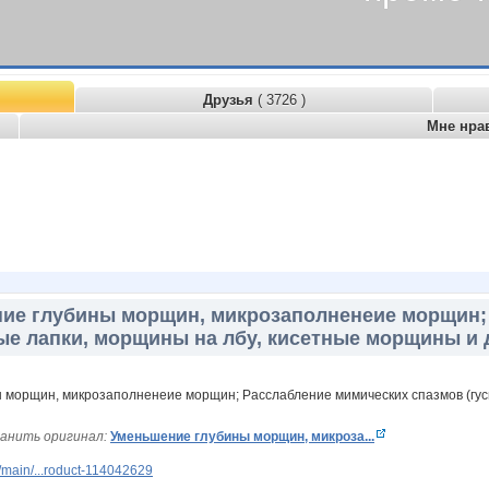
Друзья
( 3726 )
Мне нра
ие глубины морщин, микрозаполненеие морщин;
ые лапки, морщины на лбу, кисетные морщины и д
анить оригинал:
Уменьшение глубины морщин, микроза...
main/...roduct-114042629