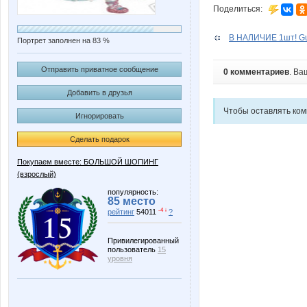
Поделиться:
В НАЛИЧИЕ 1шт! Guer
Портрет заполнен на 83 %
Отправить приватное сообщение
0 комментариев
. Ва
Добавить в друзья
Чтобы оставлять ко
Игнорировать
Сделать подарок
Покупаем вместе: БОЛЬШОЙ ШОПИНГ
(взрослый)
популярность:
85 место
-4 ↓
рейтинг
54011
?
Привилегированный
пользователь
15
уровня