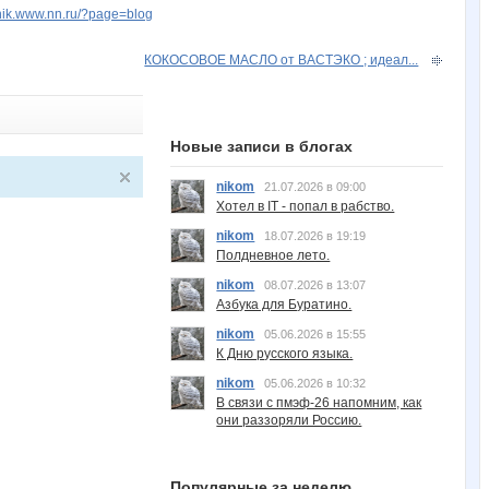
chik.www.nn.ru/?page=blog
КОКОСОВОЕ МАСЛО от ВАСТЭКО ; идеал...
Новые записи в блогах
nikom
21.07.2026 в 09:00
Хотел в IT - попал в рабство.
nikom
18.07.2026 в 19:19
Полдневное лето.
nikom
08.07.2026 в 13:07
Азбука для Буратино.
nikom
05.06.2026 в 15:55
К Дню русского языка.
nikom
05.06.2026 в 10:32
В связи с пмэф-26 напомним, как
они раззоряли Россию.
Популярные за неделю